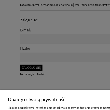
Logowanie przez Facebook i Google do Woolin | wool & linen świadczone jest 
Zaloguj się
E-mail:
Hasło:
ZALOGUJ SIĘ
Nie pamiętasz hasła?
Dbamy o Twoją prywatność
Pliki cookies i pokrewne im technologie umożliwiają poprawne działanie strony i pomagaj