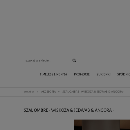
TIMELESS LINEN '26
PROMOCJE
SUKIENKI
SPÓDNI
»
»
AKCESORIA
SZAL OMBRE • WISKOZA & JEDWAB & ANGORA •
Jesteś w:
SZAL OMBRE • WISKOZA & JEDWAB & ANGORA •