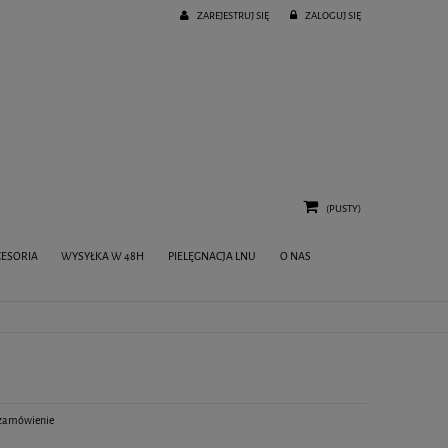
ZAREJESTRUJ SIĘ
ZALOGUJ SIĘ
(PUSTY)
ESORIA
WYSYŁKA W 48H
PIELĘGNACJA LNU
O NAS
 zamówienie