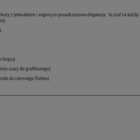
kozy z jedwabiem i angorą to ponadczasowa elegancja, to szal na każdy sty
entualnych kosztów płatności
ój.
).
o brązu)
rzez szary do grafitowego)
ordo do ciemnego fioletu)