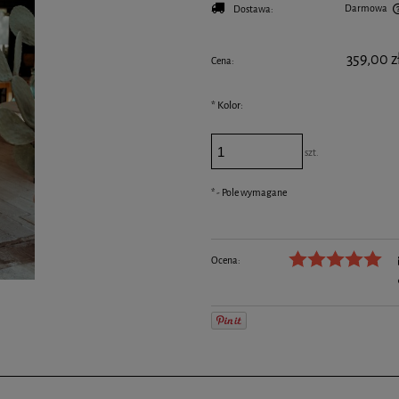
Darmowa
Dostawa:
Cena nie zawiera ewentualnych kosztów płatności
359,00 z
Cena:
*
Kolor:
szt.
*
- Pole wymagane
Ocena: