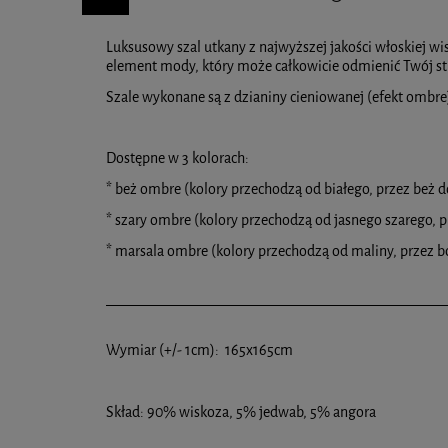
Luksusowy szal utkany z najwyższej jakości włoskiej wis
Cena nie zawiera ew
element mody, który może całkowicie odmienić Twój str
Szale wykonane są z dzianiny cieniowanej (efekt ombre
Dostępne w 3 kolorach:
* beż ombre (kolory przechodzą od białego, przez beż d
* szary ombre (kolory przechodzą od jasnego szarego, p
* marsala ombre (kolory przechodzą od maliny, przez b
Wymiar (+/- 1cm): 165x165cm
Skład: 90% wiskoza, 5% jedwab, 5% angora