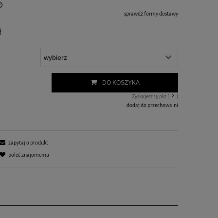
sprawdź formy dostawy
ł
DO KOSZYKA
Zyskujesz
15
pkt [
?
]
dodaj do przechowalni
zapytaj o produkt
poleć znajomemu