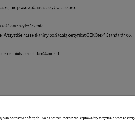
płasko, nie prasować, nie suszyć w suszarce.
akość oraz wykończenie.
ce. Wszystkie nasze tkaniny posiadają certyfikat OEKOtex® Standard 100.
____________________
oru skontaktuj się z nami:
sklep@woolin.pl
ą nam dostosować ofertę do Twoich potrzeb. Możesz zaakceptować wykorzystanie przez nas wszystki
MOJE KONTO