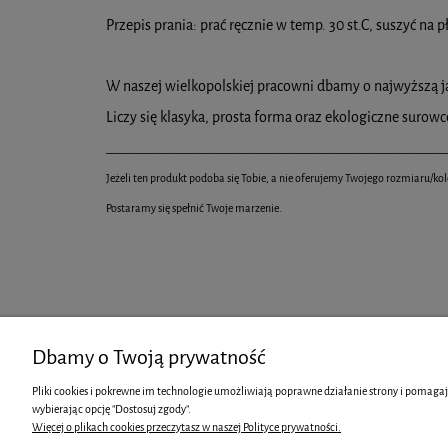
Przepis prania: prać ręcznie w temp. 30 st.C, suszyć na 
W naszej wielkopolskiej pracowni dbamy o najwyższą j
Liczy się klasyka, prosta forma oraz ekologiczne surow
____________________________________________________________________
Jeżeli ten produkt podoba się Tobie, a nie oferujemy Twojego rozmiaru/kol
Postaramy się spełnić Twoje marzenie.
Dbamy o Twoją prywatność
Pliki cookies i pokrewne im technologie umożliwiają poprawne działanie strony i pomagaj
ZAKUPY
POMOC
wybierając opcję "Dostosuj zgody".
Więcej o plikach cookies przeczytasz w naszej Polityce prywatności.